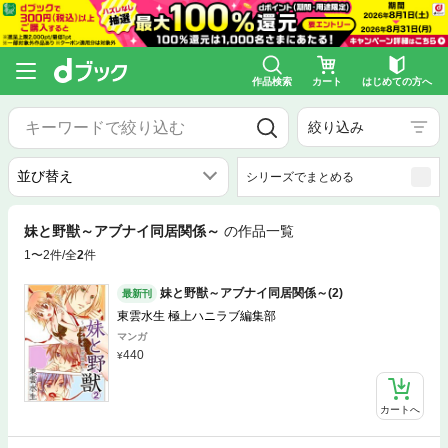
作品検索
カート
はじめての方へ
絞り込み
シリーズでまとめる
妹と野獣～アブナイ同居関係～
の作品一覧
1〜2件/全
2
件
妹と野獣～アブナイ同居関係～(2)
最新刊
東雲水生 極上ハニラブ編集部
マンガ
440
カートへ