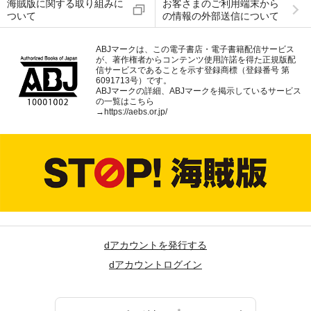
海賊版に関する取り組みに
お客さまのご利用端末から
ついて
の情報の外部送信について
ABJマークは、この電子書店・電子書籍配信サービス
が、著作権者からコンテンツ使用許諾を得た正規版配
信サービスであることを示す登録商標（登録番号 第
6091713号）です。
ABJマークの詳細、ABJマークを掲示しているサービス
の一覧はこちら
→
https://aebs.or.jp/
dアカウントを発行する
dアカウントログイン