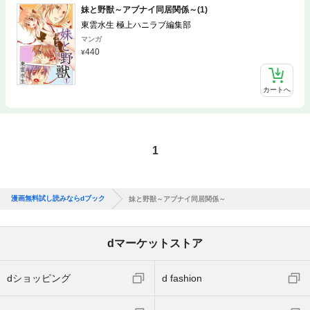
妹と野獣～アブナイ同居関係～(1)
東雲水生 極上ハニラブ編集部
マンガ
440
カートへ
1
漫画無料試し読みならdブック
妹と野獣～アブナイ同居関係～
dマーケットストア
dショッピング
d fashion