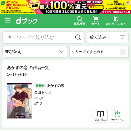
作品検索
カート
はじめての方へ
絞り込み
シリーズでまとめる
あかずの恋
の作品一覧
1〜1件/全
1
件
あかずの恋
最新刊
楽田トリノ
マンガ
712
試し読み
カートへ