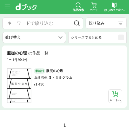
作品検索
カート
はじめての方へ
絞り込み
シリーズでまとめる
服従の心理
の作品一覧
1〜1件/全
1
件
服従の心理
最新刊
山形浩生 Ｓ・ミルグラム
1,430
カートへ
1