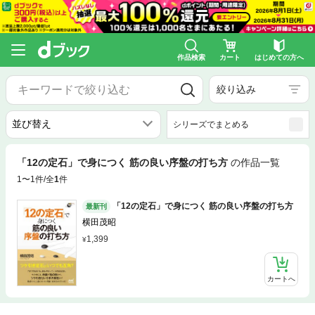
作品検索
カート
はじめての方へ
絞り込み
シリーズでまとめる
「12の定石」で身につく 筋の良い序盤の打ち方
の作品一覧
1〜1件/全
1
件
「12の定石」で身につく 筋の良い序盤の打ち方
最新刊
横田茂昭
1,399
カートへ