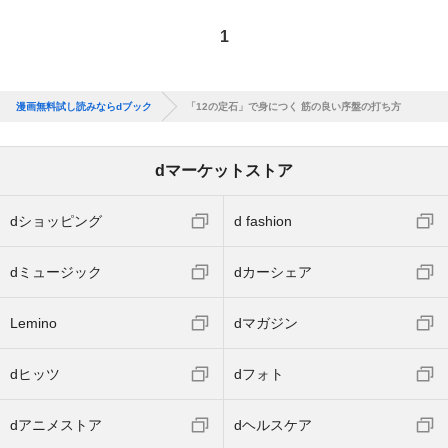
1
漫画無料試し読みならdブック
「12の定石」で身につく 筋の良い序盤の打ち方
dマーケットストア
dショッピング
d fashion
dミュージック
dカーシェア
Lemino
dマガジン
dヒッツ
dフォト
dアニメストア
dヘルスケア