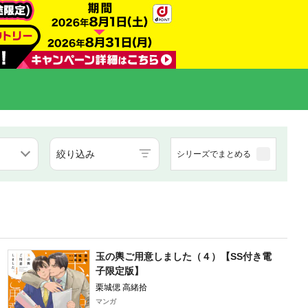
絞り込み
シリーズでまとめる
玉の輿ご用意しました（４）【SS付き電
子限定版】
栗城偲 高緒拾
マンガ