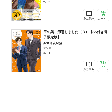
792
試し読み
カートへ
玉の輿ご用意しました（３）【SS付き電
子限定版】
栗城偲 高緒拾
マンガ
704
試し読み
カートへ