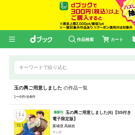
作品検索
カート
玉の輿ご用意しました
の作品一覧
1〜6件/全
6
件
玉の輿ご用意しました(6)【SS付き
最新刊
電子限定版】
栗城偲 高緒拾
マンガ