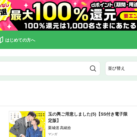
はじめての方へ
玉の輿ご用意しました(5)【SS付き電子限
定版】
栗城偲 高緒拾
マンガ