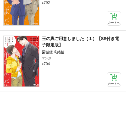
792
カートへ
玉の輿ご用意しました（１）【SS付き電
子限定版】
栗城偲 高緒拾
マンガ
704
カートへ