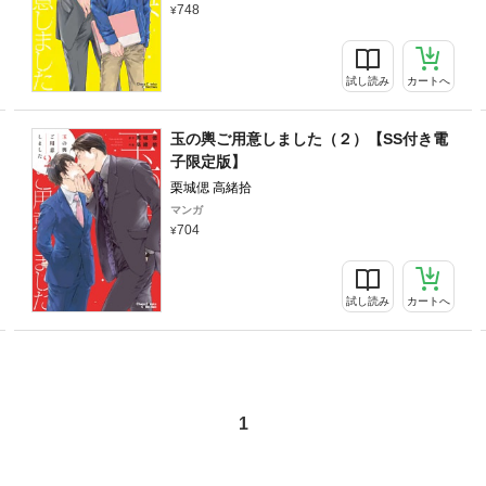
748
試し読み
カートへ
玉の輿ご用意しました（２）【SS付き電
子限定版】
栗城偲 高緒拾
マンガ
704
試し読み
カートへ
1