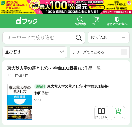
作品検索
カート
はじめての方へ
絞り込み
シリーズでまとめる
東大秋入学の落とし穴(小学館101新書)
の作品一覧
1〜1件/全
1
件
東大秋入学の落とし穴(小学館101新書)
最新刊
和田秀樹
550
試し読み
カートへ