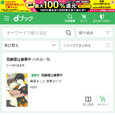
作品検索
カート
はじめての方へ
絞り込み
シリーズでまとめる
花嫁様は修業中
の作品一覧
1〜1件/全
1
件
花嫁様は修業中
最新刊
篠原まこと 加東セツコ
935
試し読み
カートへ