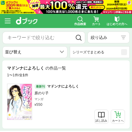
作品検索
カート
はじめての方へ
絞り込み
シリーズでまとめる
マドンナによろしく
の作品一覧
1〜1件/全
1
件
マドンナによろしく
最新刊
原のり子
マンガ
550
試し読み
カートへ