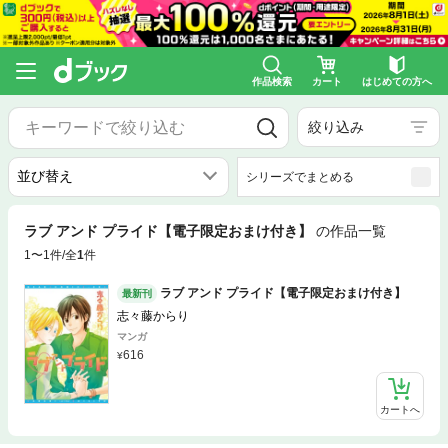
作品検索
カート
はじめての方へ
絞り込み
シリーズでまとめる
ラブ アンド プライド【電子限定おまけ付き】
の作品一覧
1〜1件/全
1
件
ラブ アンド プライド【電子限定おまけ付き】
最新刊
志々藤からり
マンガ
616
カートへ