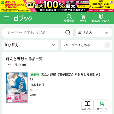
作品検索
カート
はじめての方へ
絞り込み
シリーズでまとめる
ほんと野獣
の作品一覧
1〜19件/全
19
件
ほんと野獣【電子限定かきおろし漫画付き】
最新刊
19
山本小鉄子
マンガ
896
試し読み
カートへ