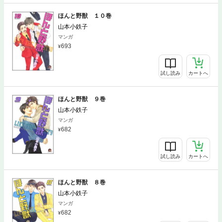
ほんと野獣 １０巻
山本小鉄子
マンガ
693
試し読み
カートへ
ほんと野獣 ９巻
山本小鉄子
マンガ
682
試し読み
カートへ
ほんと野獣 ８巻
山本小鉄子
マンガ
682