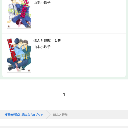
山本小鉄子
ほんと野獣 １巻
山本小鉄子
1
漫画無料試し読みならdブック
ほんと野獣