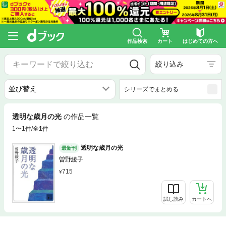
作品検索
カート
はじめての方へ
絞り込み
シリーズでまとめる
透明な歳月の光
の作品一覧
1〜1件/全
1
件
透明な歳月の光
最新刊
曽野綾子
715
試し読み
カートへ