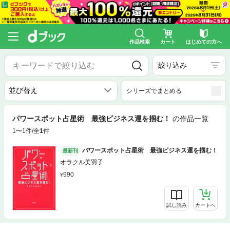
作品検索
カート
はじめての方へ
絞り込み
シリーズでまとめる
パワースポット占星術 最強ビジネス運を掴む！
の作品一覧
1〜1件/全
1
件
パワースポット占星術 最強ビジネス運を掴む！
最新刊
オラクル美羽子
990
試し読み
カートへ