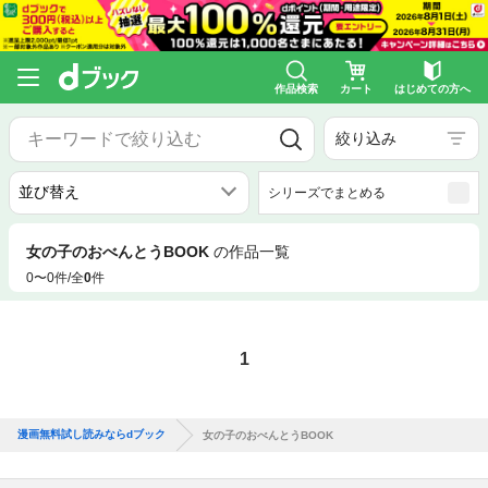
作品検索
カート
はじめての方へ
絞り込み
シリーズでまとめる
女の子のおべんとうBOOK
の作品一覧
0〜0件/全
0
件
1
漫画無料試し読みならdブック
女の子のおべんとうBOOK