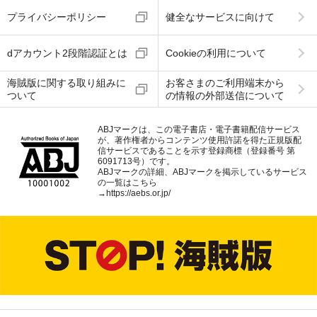
プライバシーポリシー
健全なサービスに向けて
dアカウント2段階認証とは
Cookieの利用について
海賊版に関する取り組みに
お客さまのご利用端末から
ついて
の情報の外部送信について
ABJマークは、この電子書店・電子書籍配信サービス
が、著作権者からコンテンツ使用許諾を得た正規版配
信サービスであることを示す登録商標（登録番号 第
6091713号）です。
ABJマークの詳細、ABJマークを掲示しているサービス
の一覧はこちら
→
https://aebs.or.jp/