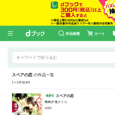
作品検索
カート
スペアの恋
の作品一覧
1〜1件/全
1
件
スペアの恋
最新刊
椎崎夕 陵クミコ
680