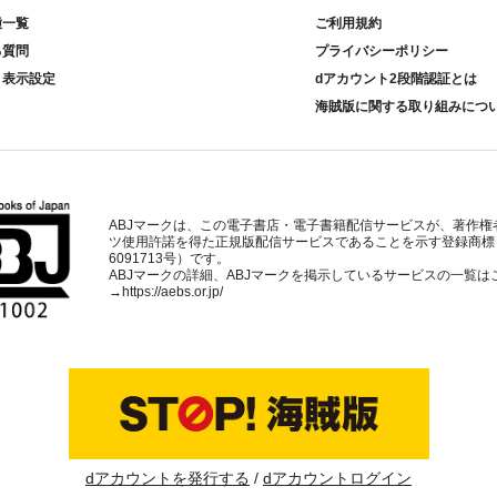
種一覧
ご利用規約
る質問
プライバシーポリシー
ト表示設定
dアカウント2段階認証とは
海賊版に関する取り組みにつ
ABJマークは、この電子書店・電子書籍配信サービスが、著作権
ツ使用許諾を得た正規版配信サービスであることを示す登録商標
6091713号）です。
ABJマークの詳細、ABJマークを掲示しているサービスの一覧は
→
https://aebs.or.jp/
dアカウントを発行する
dアカウントログイン