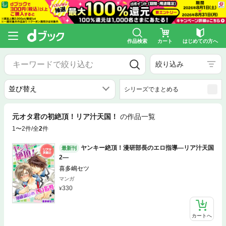
作品検索
カート
はじめての方へ
絞り込み
シリーズでまとめる
元オタ君の初絶頂！リア汁天国！
の作品一覧
1〜2件/全
2
件
ヤンキー絶頂！漫研部長のエロ指導―リア汁天国
最新刊
2―
喜多嶋セツ
マンガ
330
カートへ