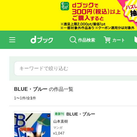
作品検索
カート
BLUE・ブルー
の作品一覧
1〜1件/全
1
件
BLUE・ブルー
最新刊
山本直樹
マンガ
1,047