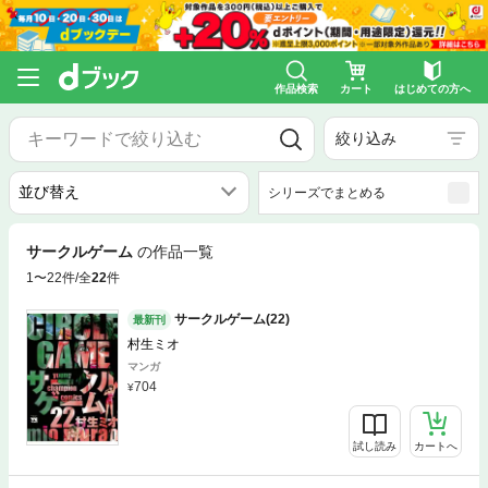
作品検索
カート
はじめての方へ
絞り込み
シリーズでまとめる
サークルゲーム
の作品一覧
1〜22件/全
22
件
サークルゲーム(22)
最新刊
村生ミオ
マンガ
704
試し読み
カートへ