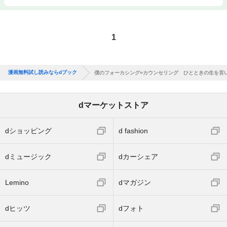
1
漫画無料試し読みならdブック
僕のフォーカシング=カウンセリング ひとときの生を言
dマーケットストア
dショッピング
d fashion
dミュージック
dカーシェア
Lemino
dマガジン
dヒッツ
dフォト