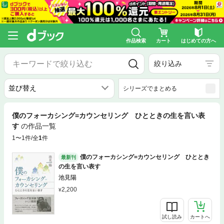
作品検索
カート
はじめての方へ
絞り込み
シリーズでまとめる
僕のフォーカシング=カウンセリング ひとときの生を言い表
す
の作品一覧
1〜1件/全
1
件
僕のフォーカシング=カウンセリング ひととき
最新刊
の生を言い表す
池見陽
2,200
試し読み
カートへ