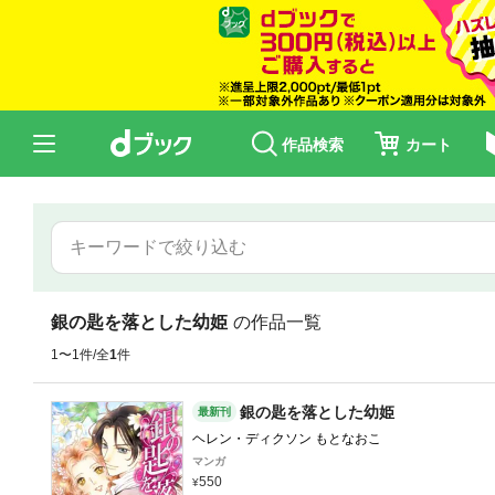
作品検索
カート
銀の匙を落とした幼姫
の作品一覧
1〜1件/全
1
件
銀の匙を落とした幼姫
最新刊
ヘレン・ディクソン もとなおこ
マンガ
550