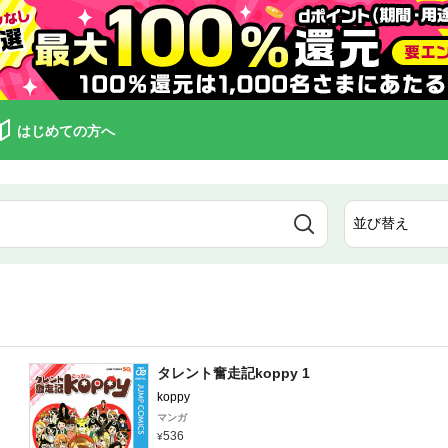
はじめての方へ
タレント奮走記koppy 1
koppy
マンガ
536