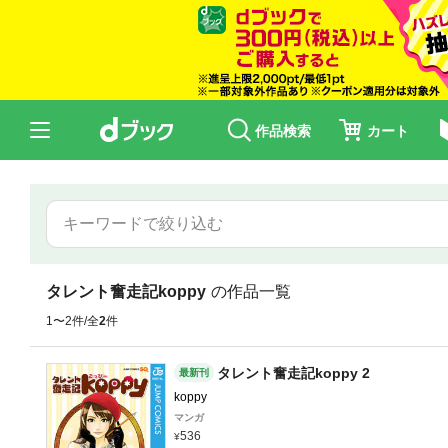
作品検索
カート
タレント奮走記koppy
の作品一覧
1〜2件/全
2
件
タレント奮走記koppy 2
最新刊
koppy
マンガ
536