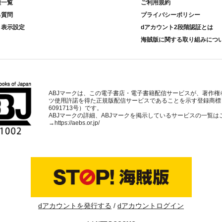
種一覧
ご利用規約
る質問
プライバシーポリシー
ト表示設定
dアカウント2段階認証とは
海賊版に関する取り組みにつ
ABJマークは、この電子書店・電子書籍配信サービスが、著作権
ツ使用許諾を得た正規版配信サービスであることを示す登録商標
6091713号）です。
ABJマークの詳細、ABJマークを掲示しているサービスの一覧は
→
https://aebs.or.jp/
dアカウントを発行する
dアカウントログイン