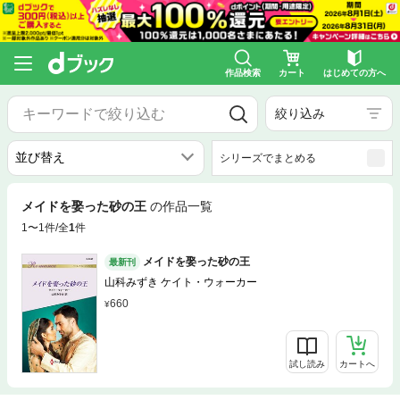
作品検索
カート
はじめての方へ
絞り込み
シリーズでまとめる
メイドを娶った砂の王
の作品一覧
1〜1件/全
1
件
メイドを娶った砂の王
最新刊
山科みずき ケイト・ウォーカー
660
試し読み
カートへ