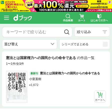
作品検索
カート
はじめての方へ
絞り込み
シリーズでまとめる
憲法とは国家権力への国民からの命令である
の作品一覧
1〜1件/全
1
件
憲法とは国家権力への国民からの命令である
最新刊
小室直樹
1,672
カートへ