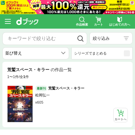
作品検索
カート
はじめての方へ
絞り込み
シリーズでまとめる
荒鷲スペース・キラー
の作品一覧
1〜1件/全
1
件
荒鷲スペース・キラー
最新刊
松岡弘一
605
カートへ