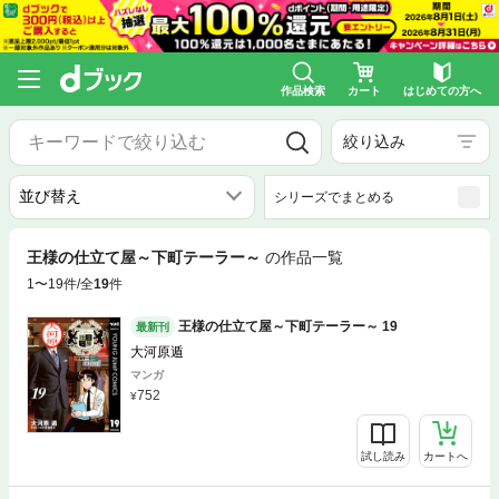
作品検索
カート
はじめての方へ
絞り込み
シリーズでまとめる
王様の仕立て屋～下町テーラー～
の作品一覧
1〜19件/全
19
件
王様の仕立て屋～下町テーラー～ 19
最新刊
大河原遁
マンガ
752
試し読み
カートへ