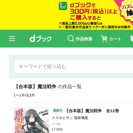
作品検索
カート
【合本版】魔法戦争
の作品一覧
1〜1件/全
1
件
【合本版】魔法戦争 全12巻
最新刊
スズキヒサシ 瑠奈璃亜
ノベル
7,656