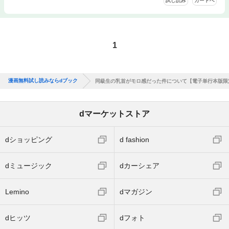
試し読み
カートへ
1
漫画無料試し読みならdブック
同級生の乳首がモロ感だった件について【電子単行本版限
dマーケットストア
dショッピング
d fashion
dミュージック
dカーシェア
Lemino
dマガジン
dヒッツ
dフォト