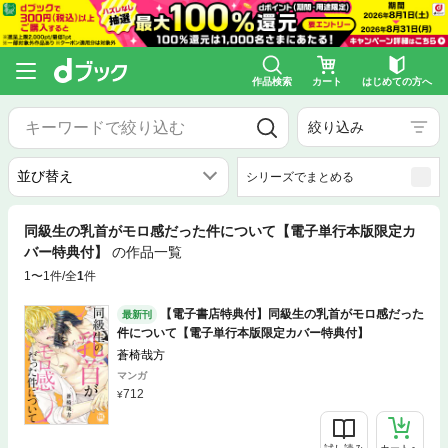
作品検索
カート
はじめての方へ
絞り込み
シリーズでまとめる
同級生の乳首がモロ感だった件について【電子単行本版限定カ
バー特典付】
の作品一覧
1〜1件/全
1
件
【電子書店特典付】同級生の乳首がモロ感だった
最新刊
件について【電子単行本版限定カバー特典付】
蒼椅哉方
マンガ
712