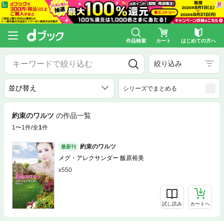
作品検索
カート
はじめての方へ
絞り込み
シリーズでまとめる
約束のワルツ
の作品一覧
1〜1件/全
1
件
約束のワルツ
最新刊
メグ・アレクサンダー 飯原裕美
550
試し読み
カートへ