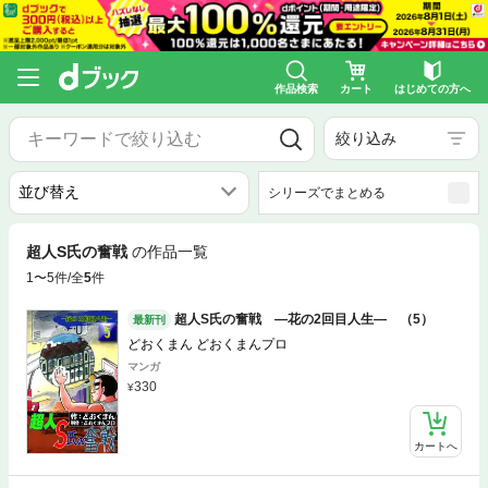
作品検索
カート
はじめての方へ
絞り込み
シリーズでまとめる
超人S氏の奮戦
の作品一覧
1〜5件/全
5
件
超人S氏の奮戦 ―花の2回目人生― （5）
最新刊
どおくまん どおくまんプロ
マンガ
330
カートへ