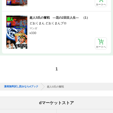
カートへ
超人S氏の奮戦 ―花の2回目人生― （1）
どおくまん どおくまんプロ
マンガ
330
カートへ
1
漫画無料試し読みならdブック
超人S氏の奮戦
dマーケットストア