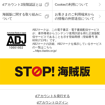
dアカウント2段階認証とは
Cookieの利用について
海賊版に関する取り組みに
お客さまのご利用端末から
ついて
の情報の外部送信について
ABJマークは、この電子書店・電子書籍配信サービス
が、著作権者からコンテンツ使用許諾を得た正規版配
信サービスであることを示す登録商標（登録番号 第
6091713号）です。
ABJマークの詳細、ABJマークを掲示しているサービス
の一覧はこちら
→
https://aebs.or.jp/
dアカウントを発行する
dアカウントログイン