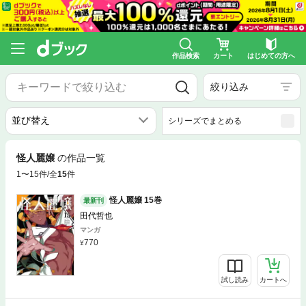
作品検索
カート
はじめての方へ
絞り込み
シリーズでまとめる
怪人麗嬢
の作品一覧
1〜15件/全
15
件
怪人麗嬢 15巻
最新刊
田代哲也
マンガ
770
試し読み
カートへ