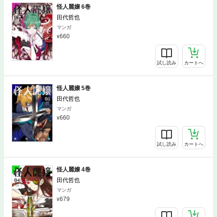
怪人麗嬢 6巻
田代哲也
マンガ
660
試し読み
カートへ
怪人麗嬢 5巻
田代哲也
マンガ
660
試し読み
カートへ
怪人麗嬢 4巻
田代哲也
マンガ
679