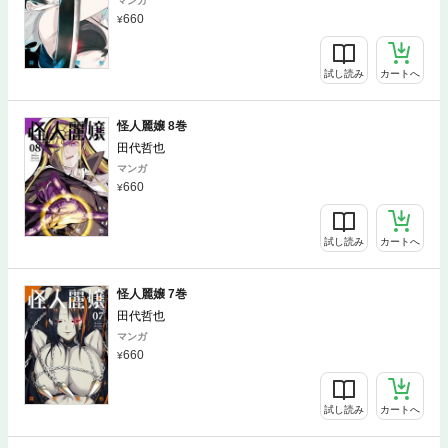
マンガ
660
試し読み
カートへ
怪人麗嬢 8巻
田代哲也
マンガ
660
試し読み
カートへ
怪人麗嬢 7巻
田代哲也
マンガ
660
試し読み
カートへ