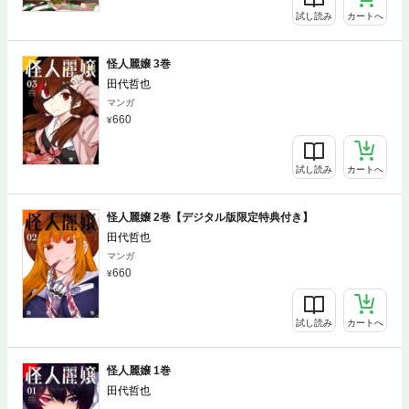
試し読み
カートへ
怪人麗嬢 3巻
田代哲也
マンガ
660
試し読み
カートへ
怪人麗嬢 2巻【デジタル版限定特典付き】
田代哲也
マンガ
660
試し読み
カートへ
怪人麗嬢 1巻
田代哲也