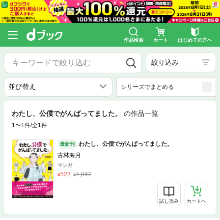
作品検索
カート
はじめての方へ
絞り込み
シリーズでまとめる
わたし、公僕でがんばってました。
の作品一覧
1〜1件/全
1
件
わたし、公僕でがんばってました。
最新刊
古林海月
マンガ
523
1,047
試し読み
カートへ