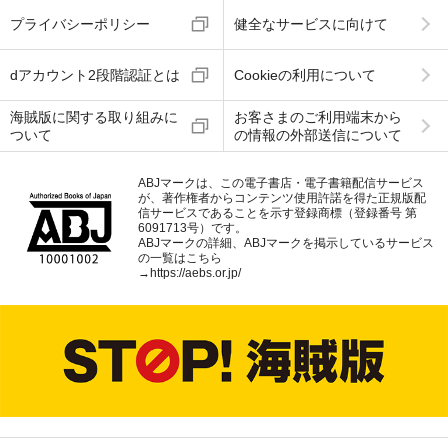
プライバシーポリシー
健全なサービスに向けて
dアカウント2段階認証とは
Cookieの利用について
海賊版に関する取り組みに
お客さまのご利用端末から
ついて
の情報の外部送信について
ABJマークは、この電子書店・電子書籍配信サービス
が、著作権者からコンテンツ使用許諾を得た正規版配
信サービスであることを示す登録商標（登録番号 第
6091713号）です。
ABJマークの詳細、ABJマークを掲示しているサービス
の一覧はこちら
→
https://aebs.or.jp/