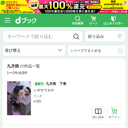
作品検索
カート
はじめての方へ
絞り込み
シリーズでまとめる
九月病
の作品一覧
1〜2件/全
2
件
九月病 下巻
最新刊
シギサワカヤ
マンガ
785
試し読み
カートへ