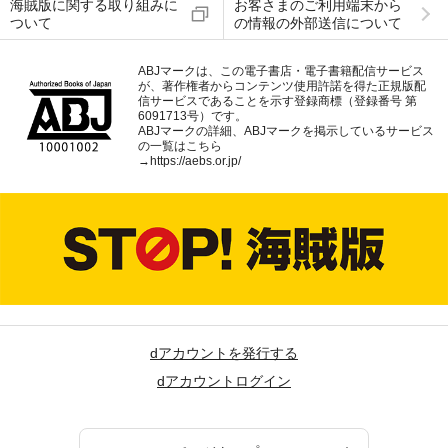
海賊版に関する取り組みに
お客さまのご利用端末から
ついて
の情報の外部送信について
ABJマークは、この電子書店・電子書籍配信サービス
が、著作権者からコンテンツ使用許諾を得た正規版配
信サービスであることを示す登録商標（登録番号 第
6091713号）です。
ABJマークの詳細、ABJマークを掲示しているサービス
の一覧はこちら
→
https://aebs.or.jp/
dアカウントを発行する
dアカウントログイン