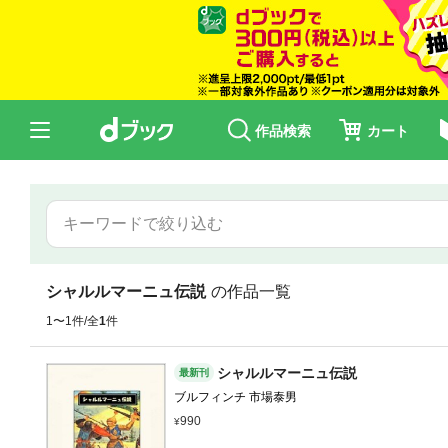
作品検索
カート
シャルルマーニュ伝説
の作品一覧
1〜1件/全
1
件
シャルルマーニュ伝説
最新刊
ブルフィンチ 市場泰男
990