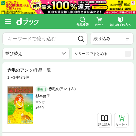
作品検索
カート
はじめての方へ
絞り込み
シリーズでまとめる
赤毛のアン
の作品一覧
1〜3件/全
3
件
赤毛のアン（３）
最新刊
杉本啓子
マンガ
660
試し読み
カートへ