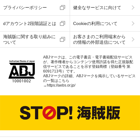
プライバシーポリシー
健全なサービスに向けて
dアカウント2段階認証とは
Cookieの利用について
海賊版に関する取り組みに
お客さまのご利用端末から
ついて
の情報の外部送信について
ABJマークは、この電子書店・電子書籍配信サービス
が、著作権者からコンテンツ使用許諾を得た正規版配
信サービスであることを示す登録商標（登録番号 第
6091713号）です。
ABJマークの詳細、ABJマークを掲示しているサービス
の一覧はこちら
→
https://aebs.or.jp/