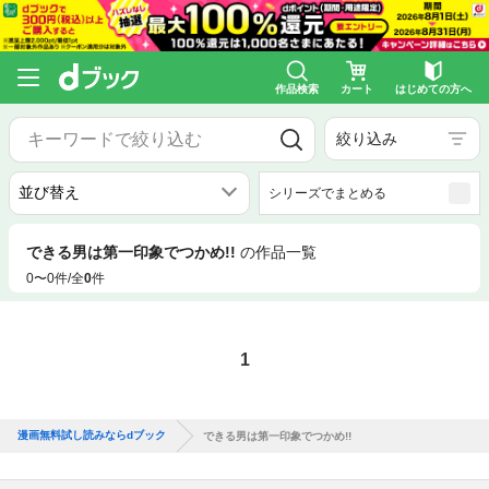
作品検索
カート
はじめての方へ
絞り込み
シリーズでまとめる
できる男は第一印象でつかめ!!
の作品一覧
0〜0件/全
0
件
1
漫画無料試し読みならdブック
できる男は第一印象でつかめ!!