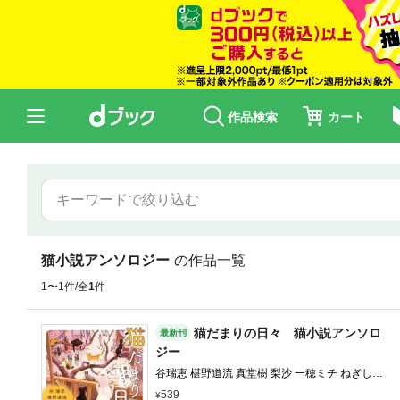
作品検索
カート
猫小説アンソロジー
の作品一覧
1〜1件/全
1
件
猫だまりの日々 猫小説アンソロ
最新刊
ジー
谷瑞恵 椹野道流 真堂樹 梨沙 一穂ミチ ねぎしき
ょうこ
539