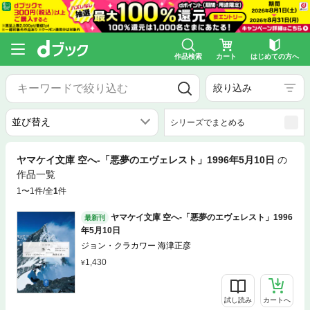
作品検索
カート
はじめての方へ
絞り込み
シリーズでまとめる
ヤマケイ文庫 空へ-「悪夢のエヴェレスト」1996年5月10日
の
作品一覧
1〜1件/全
1
件
ヤマケイ文庫 空へ-「悪夢のエヴェレスト」1996
最新刊
年5月10日
ジョン・クラカワー 海津正彦
1,430
試し読み
カートへ