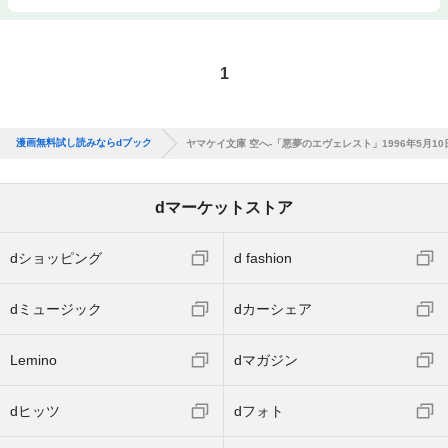
1
漫画無料試し読みならdブック
ヤマケイ文庫 空へ-「悪夢のエヴェレスト」1996年5月10
dマーケットストア
dショッピング
d fashion
dミュージック
dカーシェア
Lemino
dマガジン
dヒッツ
dフォト