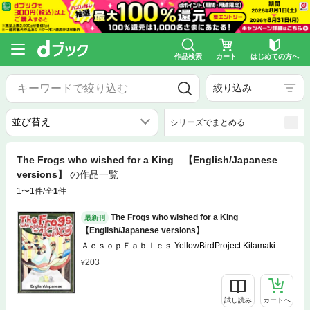
作品検索
カート
はじめての方へ
絞り込み
シリーズでまとめる
The Frogs who wished for a King 【English/Japanese
versions】
の作品一覧
1〜1件/全
1
件
The Frogs who wished for a King
最新刊
【English/Japanese versions】
ＡｅｓｏｐＦａｂｌｅｓ YellowBirdProject Kitamaki Ｔ
ａｉｔｏＳａｓａｋｉ
203
試し読み
カートへ