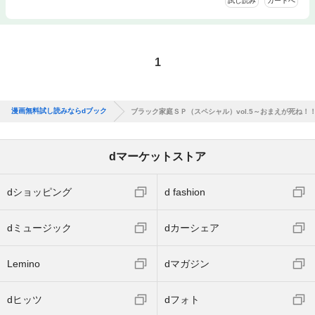
試し読み
カートへ
1
漫画無料試し読みならdブック
ブラック家庭ＳＰ（スペシャル）vol.5～おまえが死ね！
dマーケットストア
dショッピング
d fashion
dミュージック
dカーシェア
Lemino
dマガジン
dヒッツ
dフォト