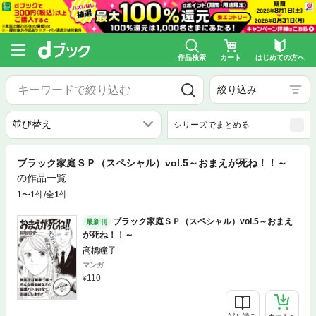
作品検索
カート
はじめての方へ
絞り込み
シリーズでまとめる
ブラック家庭ＳＰ（スペシャル）vol.5～おまえが死ね！！～
の作品一覧
1〜1件/全
1
件
ブラック家庭ＳＰ（スペシャル）vol.5～おまえ
最新刊
が死ね！！～
高橋瞳子
マンガ
110