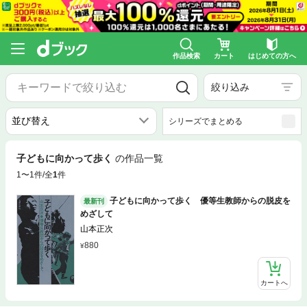
作品検索
カート
はじめての方へ
絞り込み
シリーズでまとめる
子どもに向かって歩く
の作品一覧
1〜1件/全
1
件
子どもに向かって歩く 優等生教師からの脱皮を
最新刊
めざして
山本正次
880
カートへ