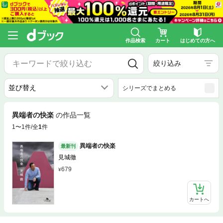
作品検索
カート
はじめての方へ
絞り込み
シリーズでまとめる
異端者の快楽
の作品一覧
1〜1件/全
1
件
異端者の快楽
最新刊
見城徹
679
カートへ