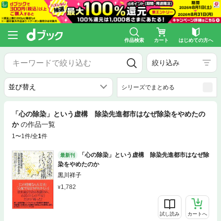
作品検索
カート
はじめての方へ
絞り込み
シリーズでまとめる
「心の除染」という虚構 除染先進都市はなぜ除染をやめたの
か
の作品一覧
1〜1件/全
1
件
「心の除染」という虚構 除染先進都市はなぜ除
最新刊
染をやめたのか
黒川祥子
1,782
試し読み
カートへ