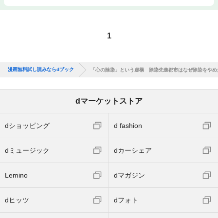
1
漫画無料試し読みならdブック
「心の除染」という虚構 除染先進都市はなぜ除染をやめ
dマーケットストア
dショッピング
d fashion
dミュージック
dカーシェア
Lemino
dマガジン
dヒッツ
dフォト