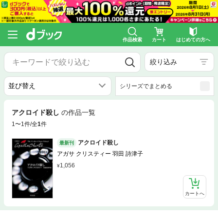
作品検索
カート
はじめての方へ
絞り込み
シリーズでまとめる
アクロイド殺し
の作品一覧
1〜1件/全
1
件
アクロイド殺し
最新刊
アガサ クリスティー 羽田 詩津子
1,056
カートへ