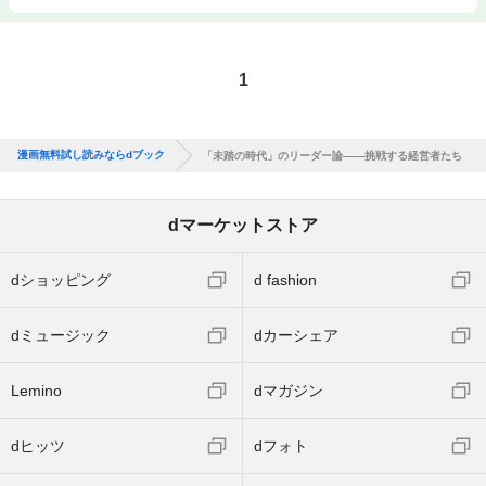
1
漫画無料試し読みならdブック
「未踏の時代」のリーダー論――挑戦する経営者たち
dマーケットストア
dショッピング
d fashion
dミュージック
dカーシェア
Lemino
dマガジン
dヒッツ
dフォト