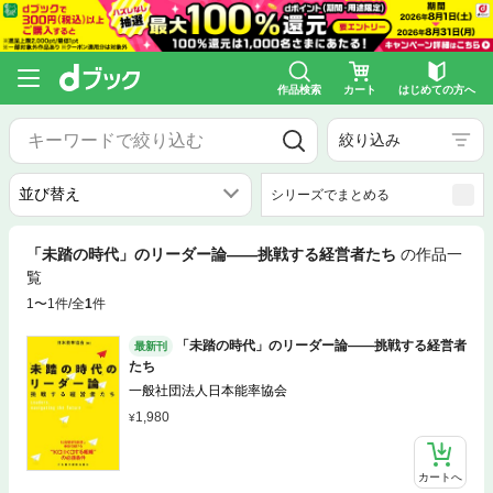
作品検索
カート
はじめての方へ
絞り込み
シリーズでまとめる
「未踏の時代」のリーダー論――挑戦する経営者たち
の作品一
覧
1〜1件/全
1
件
「未踏の時代」のリーダー論――挑戦する経営者
最新刊
たち
一般社団法人日本能率協会
1,980
カートへ