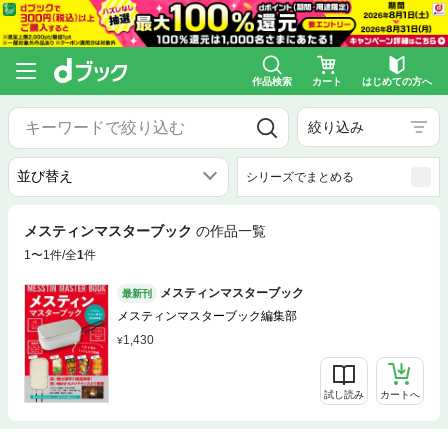
作品検索
カート
はじめての方へ
絞り込み
シリーズでまとめる
メスティンマスターブック
の作品一覧
1〜1件/全
1
件
メスティンマスターブック
最新刊
メスティンマスターブック編集部
1,430
試し読み
カートへ