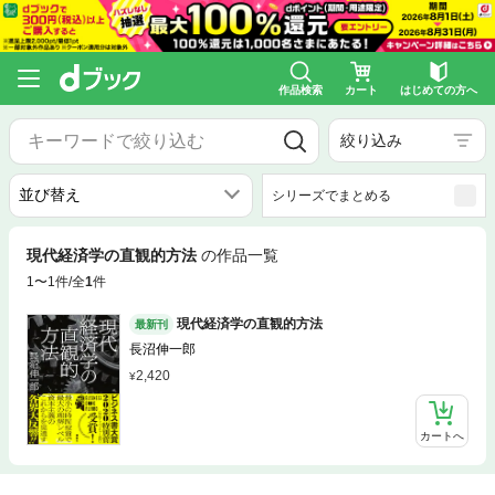
作品検索
カート
はじめての方へ
絞り込み
シリーズでまとめる
現代経済学の直観的方法
の作品一覧
1〜1件/全
1
件
現代経済学の直観的方法
最新刊
長沼伸一郎
2,420
カートへ