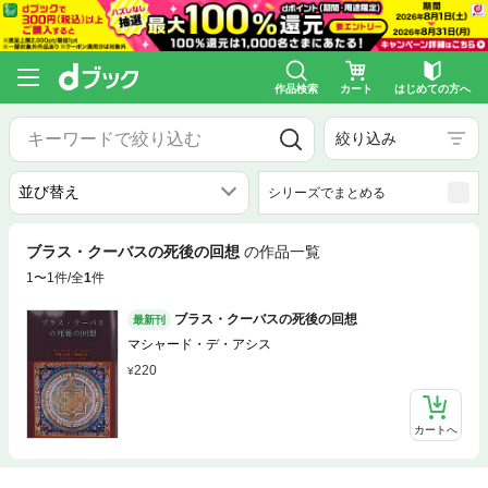
作品検索
カート
はじめての方へ
絞り込み
シリーズでまとめる
ブラス・クーバスの死後の回想
の作品一覧
1〜1件/全
1
件
ブラス・クーバスの死後の回想
最新刊
マシャード・デ・アシス
220
カートへ