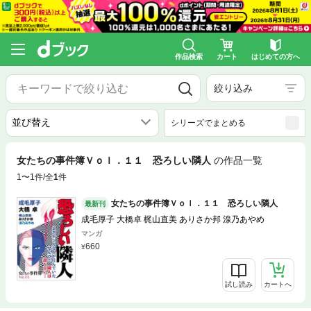
作品検索
カート
はじめての方へ
絞り込み
シリーズでまとめる
女たちの事件簿Ｖｏｌ．１１ 恐ろしい隣人
の作品一覧
1〜1件/全
1
件
女たちの事件簿Ｖｏｌ．１１ 恐ろしい隣人
最新刊
成毛厚子 大橋卓 梶山直美 ありさか邦 湶乃あやめ
マンガ
660
試し読み
カートへ