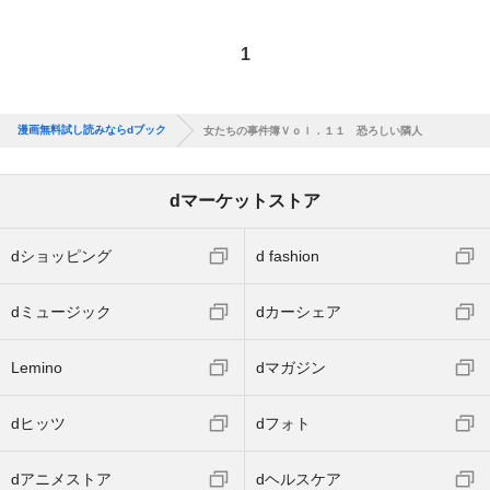
1
漫画無料試し読みならdブック
女たちの事件簿Ｖｏｌ．１１ 恐ろしい隣人
dマーケットストア
dショッピング
d fashion
dミュージック
dカーシェア
Lemino
dマガジン
dヒッツ
dフォト
dアニメストア
dヘルスケア