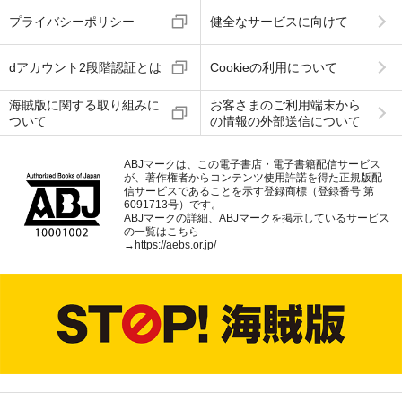
プライバシーポリシー
健全なサービスに向けて
dアカウント2段階認証とは
Cookieの利用について
海賊版に関する取り組みに
お客さまのご利用端末から
ついて
の情報の外部送信について
ABJマークは、この電子書店・電子書籍配信サービス
が、著作権者からコンテンツ使用許諾を得た正規版配
信サービスであることを示す登録商標（登録番号 第
6091713号）です。
ABJマークの詳細、ABJマークを掲示しているサービス
の一覧はこちら
→
https://aebs.or.jp/