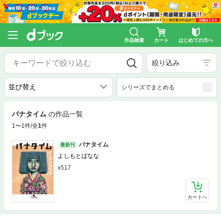
作品検索
カート
はじめての方へ
絞り込み
シリーズでまとめる
バナタイム
の作品一覧
1〜1件/全
1
件
バナタイム
最新刊
よしもとばなな
517
カートへ